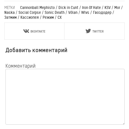
МЕТКИ
Cannonball Mephisto
/
Dick in Cunt
/
Iron Of Hate
/
KSV
/
Mor
/
Naska
/
Social Corpse
/
Sonic Death
/
Vólan
/
Wlvs
/
Гвоздодер
/
Затмим
/
Кассиопея
/
Режим
/
СХ
ВКОНТАКТЕ
TWITTER
Добавить комментарий
Комментарий