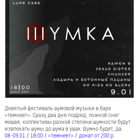
Девятый фестиваль шумовой музыки в баре
«темнеет». Сразу два дня подряд, ложкой снег
мешая, коллективы разной степени шумности будут
извлекать шумы до шума в ушах. Шумно будет, да.
08-09.01 / 18:00 / «темнеет» / донат от 200 р.