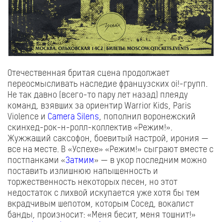
Отечественная бритая сцена продолжает
переосмысливать наследие французских oi!-групп.
Не так давно (всего-то пару лет назад) плеяду
команд, взявших за ориентир Warrior Kids, Paris
Violence и
Camera Silens
, пополнил воронежский
скинхед-рок-н-ролл-коллектив «Режим!».
Жужжащий саксофон, боевитый настрой, ирония —
все на месте. В «Успехе» «Режим!» сыграют вместе с
постпанками «
Затмим
» — в укор последним можно
поставить излишнюю напыщенность и
торжественность некоторых песен, но этот
недостаток с лихвой искупается уже хотя бы тем
вкрадчивым шепотом, которым Сосед, вокалист
банды, произносит: «Меня бесит, меня тошнит!»