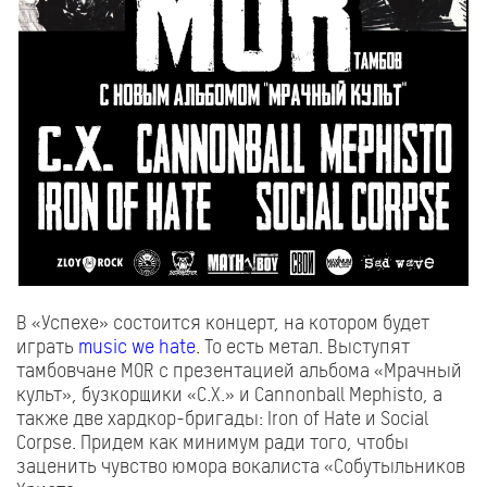
В «Успехе» состоится концерт, на котором будет
играть
music we hate
. То есть метал. Выступят
тамбовчане MOR с презентацией альбома «Мрачный
культ», бузкорщики «С.Х.» и Cannonball Mephisto, а
также две хардкор-бригады: Iron of Hate и Social
Corpse. Придем как минимум ради того, чтобы
заценить чувство юмора вокалиста «Собутыльников